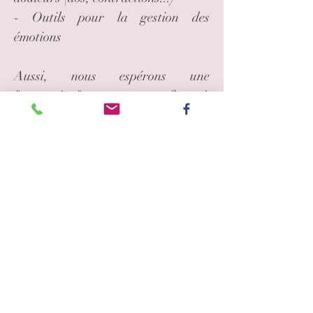
- Outils pour la gestion des
émotions
Aussi, nous espérons une
"connexion" avec cet enfant à
naître.
La sophrologie aide à l'ancrage,
l'attention que l'on porte à notre
corporalité, la perception et
l'écoute de nos ressentis.
Résultats:
- Connexion avec son corps et avec
bébé
- Meilleurs perceptions des
sensations